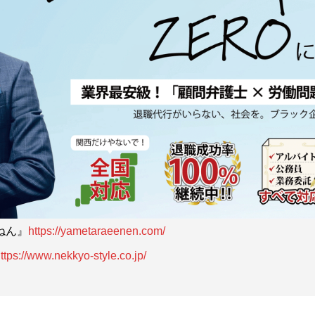
ねん』
https://yametaraeenen.com/
ttps://www.nekkyo-style.co.jp/