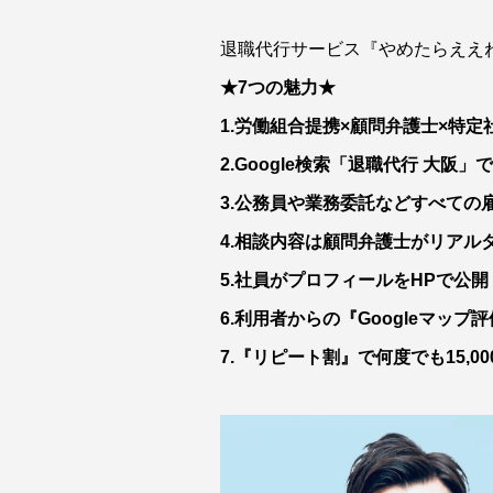
退職代行サービス『やめたらええ
★7つの魅力★
1.労働組合提携×顧問弁護士×特
2.Google検索「退職代行 大阪」で
3.公務員や業務委託などすべての
4.相談内容は顧問弁護士がリアル
5.社員がプロフィールをHPで公
6.利用者からの『Googleマップ
7.『リピート割』で何度でも15,0