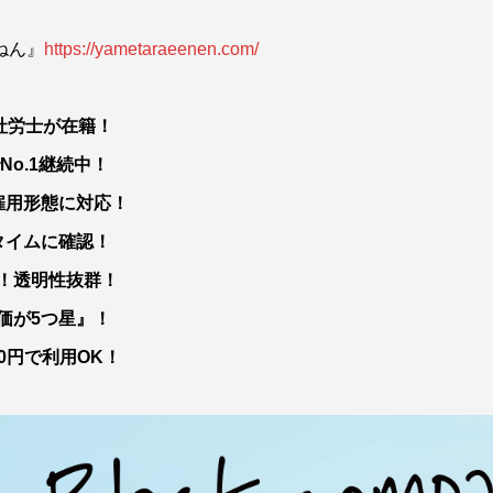
ねん』
https://yametaraeenen.com/
定社労士が在籍！
No.1継続中！
雇用形態に対応！
タイムに確認！
開！透明性抜群！
評価が5つ星』！
00円で利用OK！