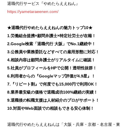
退職代行サービス『やめたらええねん』
https://yametaraeenen.com/
★退職代行やめたらええねんの魅力トップ10★
1.労働組合提携×顧問弁護士×特定社労士が在籍！
2.Google検索「退職代行 大阪」でNo.1継続中！
3.公務員や業務委託などすべての雇用形態に対応！
4.相談内容は顧問弁護士がリアルタイムに確認！
5.社員がプロフィールをHPで公開！透明性抜群！
6.利用者からの『Googleマップ評価が4.9星』！
7.『リピート割』で何度でも15,000円で利用OK！
8.業界最安級の価格で退職成功100%継続の実績！
9.退職後の転職支援は人材紹介のプロがサポート！
10.対面やWeb面談での相談もできる安心体制！
退職代行やめたらええねんは「大阪・兵庫・京都・名古屋・東