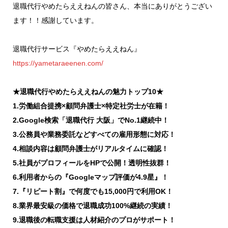
退職代行やめたらええねんの皆さん、本当にありがとうござい
ます！！感謝しています。
退職代行サービス『やめたらええねん』
https://yametaraeenen.com/
★退職代行やめたらええねんの魅力トップ10★
1.労働組合提携×顧問弁護士×特定社労士が在籍！
2.Google検索「退職代行 大阪」でNo.1継続中！
3.公務員や業務委託などすべての雇用形態に対応！
4.相談内容は顧問弁護士がリアルタイムに確認！
5.社員がプロフィールをHPで公開！透明性抜群！
6.利用者からの『Googleマップ評価が4.9星』！
7.『リピート割』で何度でも15,000円で利用OK！
8.業界最安級の価格で退職成功100%継続の実績！
9.退職後の転職支援は人材紹介のプロがサポート！