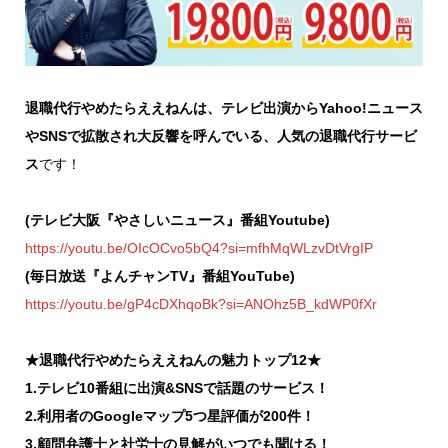
退職代行やめたらええねんは、テレビ出演からYahoo!ニュース
やSNSで拡散され大反響を呼んでいる、人気の退職代行サービ
ス
です！
(テレビ大阪『やさしいニュース』番組Youtube)
https://youtu.be/OIcOCvo5bQ4?si=mfhMqWLzvDtVrgIP
(毎日放送『よんチャンTV』番組YouTube)
https://youtu.be/gP4cDXhqoBk?si=ANOhz5B_kdWP0fXr
★退職代行やめたらええねんの魅力トップ12★
1.テレビ10番組に出演&SNSで話題のサービス！
2.利用者のGoogleマップ5つ星評価が200件！
3.顧問弁護士と社労士の見解がいつでも聞ける！