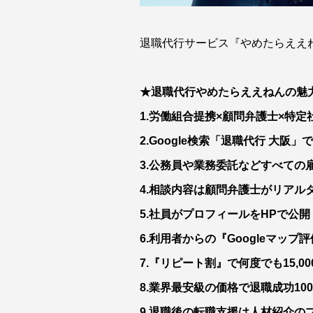
退職代行サービス『やめたらええ
★退職代行やめたらええねんの魅力
1.労働組合提携×顧問弁護士×特
2.Google検索「退職代行 大阪」で
3.公務員や業務委託などすべての
4.相談内容は顧問弁護士がリアル
5.社員がプロフィールをHPで公
6.利用者からの『Googleマップ評
7.『リピート割』で何度でも15,0
8.業界最安級の価格で退職成功10
9.退職後の転職支援は人材紹介の