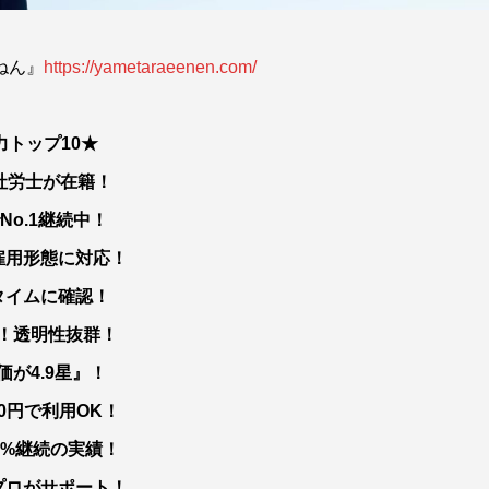
ねん』
https://yametaraeenen.com/
トップ10★
定社労士が在籍！
No.1継続中！
雇用形態に対応！
タイムに確認！
開！透明性抜群！
価が4.9星』！
00円で利用OK！
0%継続の実績！
プロがサポート！