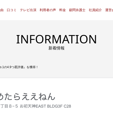
理由
口コミ
テレビ出演
利用者の声
料金
顧問弁護士
社員紹介
運営
INFORMATION
新着情報
.1の4.9つ星評価』を獲得！