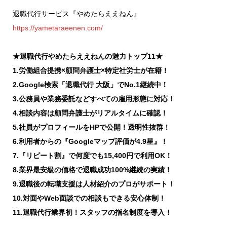
退職代行サービス『やめたらええねん』
https://yametaraeenen.com/
★退職代行やめたらええねんの魅力トップ11★
1.労働組合提携×顧問弁護士×特定社労士が在籍！
2.Google検索「退職代行 大阪」でNo.1継続中！
3.公務員や業務委託などすべての雇用形態に対応！
4.相談内容は顧問弁護士がリアルタイムに確認！
5.社員がプロフィールをHPで公開！透明性抜群！
6.利用者からの『Googleマップ評価が4.9星』！
7.『リピート割』で何度でも15,400円で利用OK！
8.業界最安級の価格で退職成功100%継続の実績！
9.退職後の転職支援は人材紹介のプロがサポート！
10.対面やWeb面談での相談もできる安心体制！
11.退職代行業界初！スタッフの指名制度を導入！